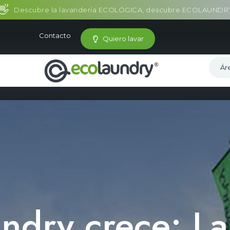
👋
Descubre la lavandería ECOLÓGICA, descubre ECOLAUNDR
Contacto
Q
u
i
e
r
o
l
a
v
a
r
Á
r
ndry crece: L