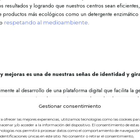
s resultados y logrando
que nuestros centros sean eficientes,
 productos más ecológicos como un detergente enzimático y
po
.
respetando al medioambiente
y mejoras es una de nuestras señas de identidad y gir
te al desarrollo de una plataforma digital que facilita la ge
a app que permite a los usuarios controlar todo el proceso d
Gestionar consentimiento
lavados y secados, obtener información en tiempo real del es
e monedas gracias a un sistema de recargas con el que el clie
a ofrecer las mejores experiencias, utilizamos tecnologías como las cookies par
acenar y/o acceder a la información del dispositivo. El consentimiento de estas
nologías nos permitirá procesar datos como el comportamiento de navegación
 identificaciones únicas en este sitio. No consentir o retirar el consentimiento,