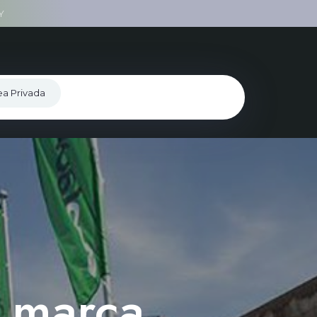
Y
e
a
P
r
i
v
a
d
a
a marca