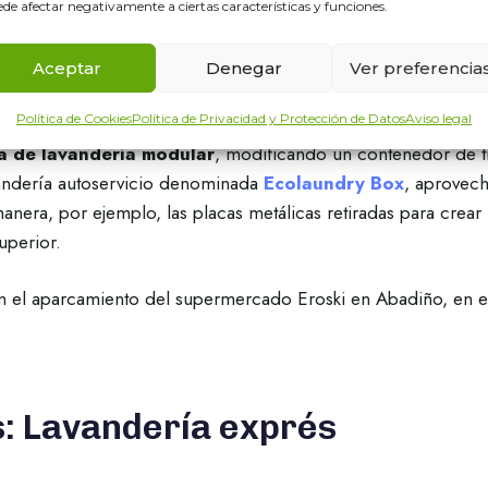
de afectar negativamente a ciertas características y funciones.
dry Box
Aceptar
Denegar
Ver preferencia
Política de Cookies
Política de Privacidad y Protección de Datos
Aviso legal
ropio concepto de lavandería y con el objetivo de
aplicar d
a de lavandería modular
, modificando un contenedor de t
andería autoservicio denominada
Ecolaundry Box
, aprovec
era, por ejemplo, las placas metálicas retiradas para crear la
uperior.
n el aparcamiento del supermercado Eroski en Abadiño, en el
: Lavandería exprés