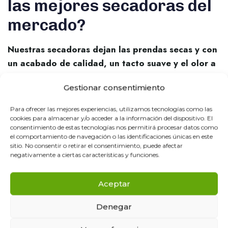
las mejores secadoras del
mercado?
Nuestras secadoras dejan las prendas secas y con
un acabado de calidad, un tacto suave y el olor a
limpio
característico
de Ecolaundry.
Gestionar consentimiento
Un buen proceso de secado se traduce en un mundo
Para ofrecer las mejores experiencias, utilizamos tecnologías como las
sensorial y personal. Acariciar una prenda, sentir su olor,
cookies para almacenar y/o acceder a la información del dispositivo. El
consentimiento de estas tecnologías nos permitirá procesar datos como
notar su suavidad y esponjosidad en la piel.
el comportamiento de navegación o las identificaciones únicas en este
sitio. No consentir o retirar el consentimiento, puede afectar
negativamente a ciertas características y funciones.
Lavandería autoservicio cerca de mí
Aceptar
Denegar
SHARE ON