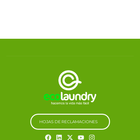
H
O
J
A
S
D
E
R
E
C
L
A
M
A
C
I
O
N
E
S