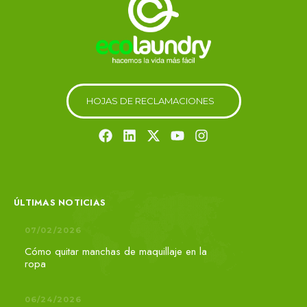
H
O
J
A
S
D
E
R
E
C
L
A
M
A
C
I
O
N
E
S
ÚLTIMAS NOTICIAS
07/02/2026
Cómo quitar manchas de maquillaje en la
ropa
06/24/2026