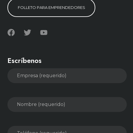
F
O
L
L
E
T
O
P
A
R
A
E
M
P
R
E
N
D
E
D
O
R
E
S
Escríbenos