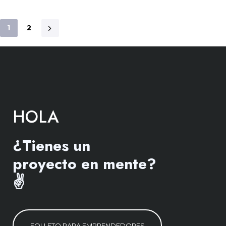
1
2
HOLA
¿Tienes un
proyecto en mente?
✌️
F
O
L
L
E
T
O
P
A
R
A
E
M
P
R
E
N
D
E
D
O
R
E
S