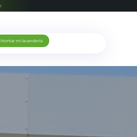
Y
M
o
n
t
a
r
m
i
l
a
v
a
n
d
e
r
í
a