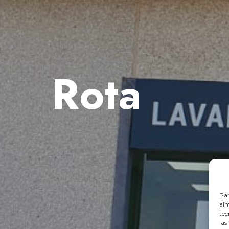
Rota
Par
alm
tec
las