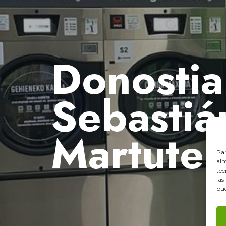
Donostia
Sebastiá
Martute
Par
alm
tec
las
pue