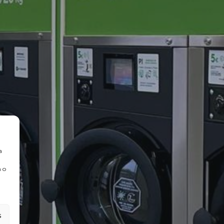
a
 o
s