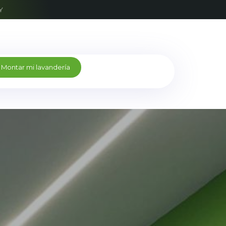
Y
M
o
n
t
a
r
m
i
l
a
v
a
n
d
e
r
í
a