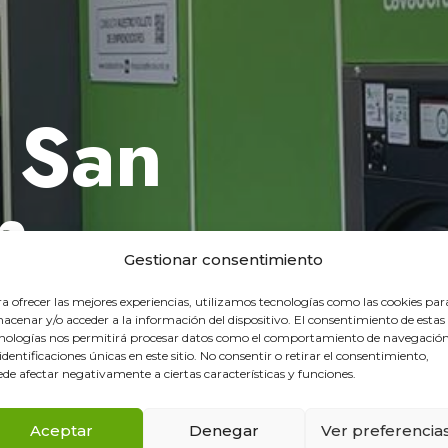
 San
n
ne
Gestionar consentimiento
a ofrecer las mejores experiencias, utilizamos tecnologías como las cookies par
acenar y/o acceder a la información del dispositivo. El consentimiento de estas
nologías nos permitirá procesar datos como el comportamiento de navegación
 identificaciones únicas en este sitio. No consentir o retirar el consentimiento,
de afectar negativamente a ciertas características y funciones.
Aceptar
Denegar
Ver preferencia