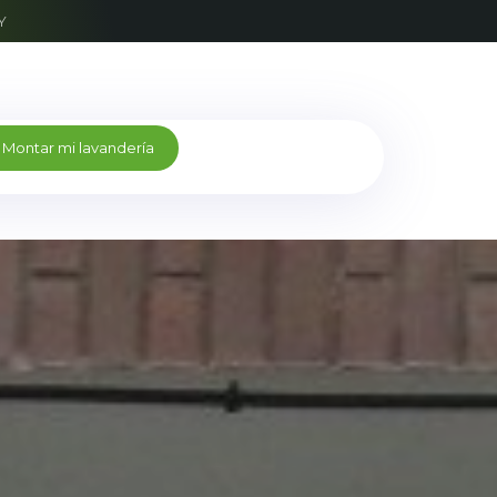
Y
M
o
n
t
a
r
m
i
l
a
v
a
n
d
e
r
í
a