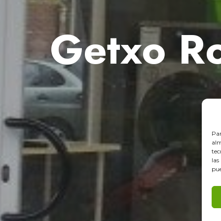
Getxo R
Par
alm
tec
las
pue