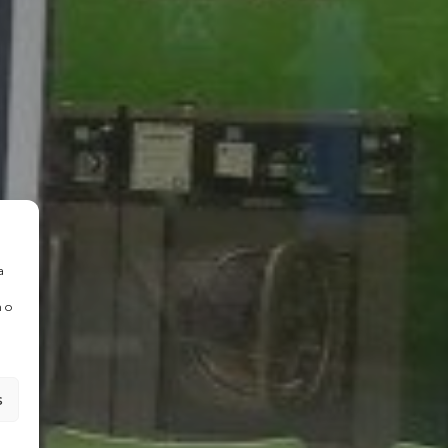
a
 o
s