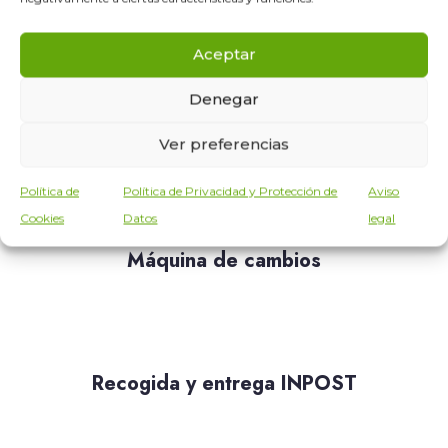
Aceptar
Denegar
Limpieza de alfombras
Ver preferencias
Política de
Política de Privacidad y Protección de
Aviso
Cookies
Datos
legal
Máquina de cambios
Recogida y entrega INPOST