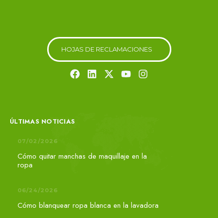
H
O
J
A
S
D
E
R
E
C
L
A
M
A
C
I
O
N
E
S
ÚLTIMAS NOTICIAS
07/02/2026
Cómo quitar manchas de maquillaje en la
ropa
06/24/2026
Cómo blanquear ropa blanca en la lavadora