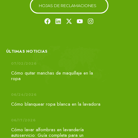
H
O
J
A
S
D
E
R
E
C
L
A
M
A
C
I
O
N
E
S
ÚLTIMAS NOTICIAS
07/02/2026
Cómo quitar manchas de maquillaje en la
ropa
06/24/2026
Cómo blanquear ropa blanca en la lavadora
06/17/2026
Cómo lavar alfombras en lavandería
autoservicio: Guía completa para un