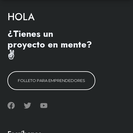
HOLA
¿Tienes un
proyecto en mente?
✌️
F
O
L
L
E
T
O
P
A
R
A
E
M
P
R
E
N
D
E
D
O
R
E
S